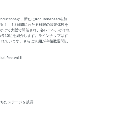
ctionsが、新たにIron Boneheadを加
日本へ帰ってくる！！！3日間にわたる極限の音響体験を
日から11日にかけて大阪で開催され、各レーベルがそれ
各10組を紹介します。ラインナップはす
れています。さらに20組が今後数週間以
l-fest-vol-ii
満ちたステージを披露