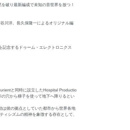
沈黙を破り最新編成で未知の音世界を放つ！
、日野繭子、長谷川洋、長久保隆一によるオリジナル編
の30周年を記念するドゥーム・エレクトロニクス
rientと同時に設立したHospital Productio
床の穴から梯子を使って地下へ降りるとい
活動は彼の拠点としていた都市から世界各地
ェティシズムの精神を象徴する存在として、