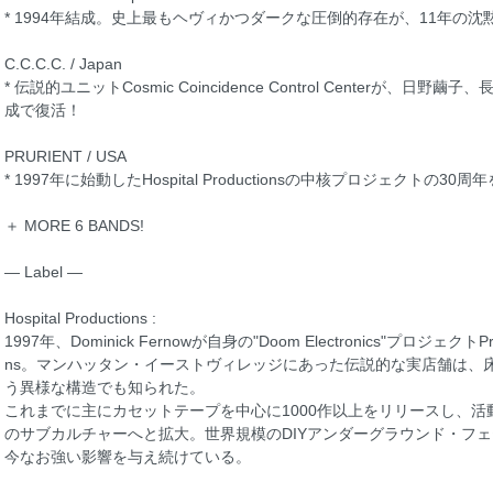
* 1994年結成。史上最もヘヴィかつダークな圧倒的存在が、11年の
C.C.C.C. / Japan
* 伝説的ユニットCosmic Coincidence Control Centerが
成で復活！
PRURIENT / USA
* 1997年に始動したHospital Productionsの中核プロジェクト
＋ MORE 6 BANDS!
— Label —
Hospital Productions :
1997年、Dominick Fernowが自身の"Doom Electronics"プロジェクトPru
ns。マンハッタン・イーストヴィレッジにあった伝説的な実店舗は、
う異様な構造でも知られた。
これまでに主にカセットテープを中心に1000作以上をリリースし、
のサブカルチャーへと拡大。世界規模のDIYアンダーグラウンド・フ
今なお強い影響を与え続けている。