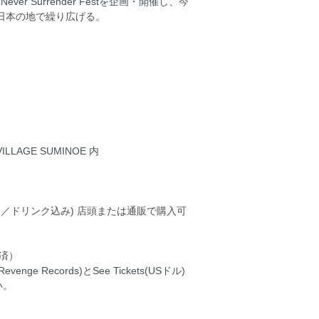
ver Surrender Festを企画・開催し、今
アルを日本の地で繰り広げる。
LAGE SUMINOE 内
00円(紙チケット／ドリンク込み) 店頭または通販で購入可
決済）
e Records)とSee Tickets(USドル)
い。