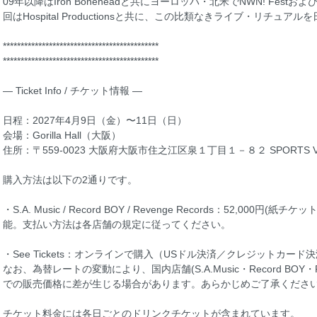
09年以降はIron Boneheadと共にヨーロッパ・北米でNWN! FestおよびNe
回はHospital Productionsと共に、この比類なきライブ・リチュ
********************************************
********************************************
— Ticket Info / チケット情報 —
日程：2027年4月9日（金）〜11日（日）
会場：Gorilla Hall（大阪）
住所：〒559-0023 大阪府大阪市住之江区泉１丁目１－８２ SPORTS VIL
購入方法は以下の2通りです。
・S.A. Music / Record BOY / Revenge Records：52,0
能。支払い方法は各店舗の規定に従ってください。
・See Tickets：オンラインで購入（USドル決済／クレジットカード
なお、為替レートの変動により、国内店舗(S.A.Music・Record BOY・Reveng
での販売価格に差が生じる場合があります。あらかじめご了承くださ
チケット料金には各日ごとのドリンクチケットが含まれています。