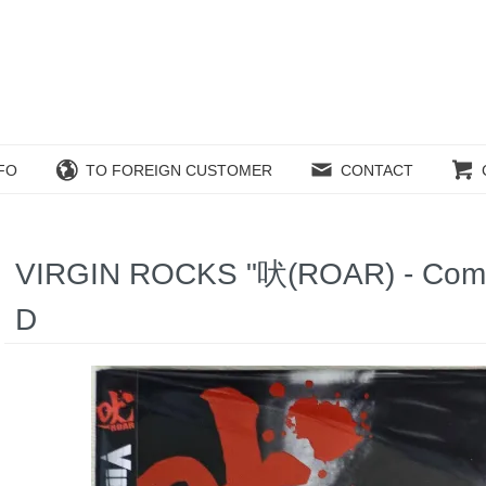
FO
TO FOREIGN CUSTOMER
CONTACT
VIRGIN ROCKS "吠(ROAR) - Compl
D