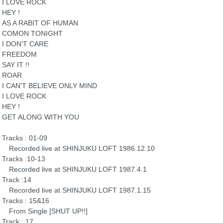
I LOVE ROCK
HEY !
AS A RABIT OF HUMAN
COMON TONIGHT
I DON'T CARE
FREEDOM
SAY IT !!
ROAR
I CAN'T BELIEVE ONLY MIND
I LOVE ROCK
HEY !
GET ALONG WITH YOU
Tracks : 01-09
Recorded live at SHINJUKU LOFT 1986.12.10
Tracks :10-13
Recorded live at SHINJUKU LOFT 1987.4.1
Track :14
Recorded live at SHINJUKU LOFT 1987.1.15
Tracks : 15&16
From Single [SHUT UP!!]
Track : 17