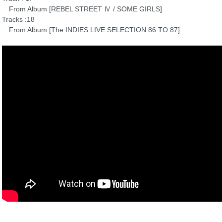
From Album [REBEL STREET Ⅳ / SOME GIRLS]
Tracks :18
From Album [The INDIES LIVE SELECTION 86 TO 87]