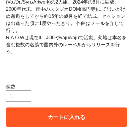
(Vo./Dr./Syn./Artwork)の2人組。2024年の8月に結成。
2000年代末、夜中のスタジオDOM(高円寺)にて思いがけ
ぬ邂逅をしてから約15年の歳月を経て結成。セッション
は出逢った頃に1度やったきり。 作曲はメールを介して
行う。
R.A.O.Wは現在ILL JOEやvajuwajuで活動。菊地は本名を
含む複数の名義で国内外のレーベルからリリースを行
う。
個数
カートに入れる