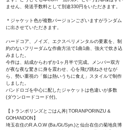
ません、発送手数料として別途330円をいただきます。
＊ジャケット色が複数バージョンございますがランダム
に出させていただきます。
ハードコア、ノイズ、エクスペリメンタルの要素を、制
約のないフリーダムな作曲方法で1曲1曲、強火で炊き込
みました。
今作は、結成からわずか1ヶ月半で完成。メンバー双方
が夜な夜な驚きに身を震わせ、心を飛び跳ねさせなが
ら、勢い重視の「飯は熱いうちに食え」スタイルで制作
しました。
バンドロゴを中心に配したジャケットは色違いが多数
(ダウンロードコード付)。
【トランポリンズとごはん丼| TORANPORINZU &
GOHANDON】
埼玉在住のR.A.O.W (Ba./Gt./Syn.)と仙台在住の菊地良博