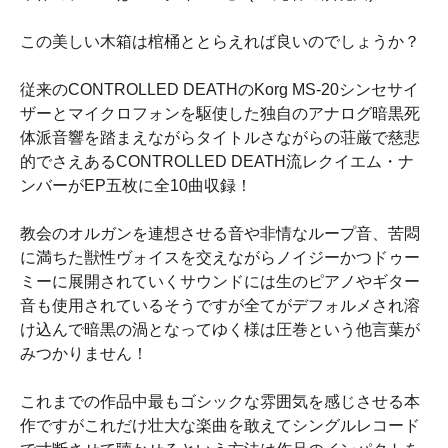
この美しい木箱は棺桶ととらえれば良いのでしょうか？
従来のCONTROLLED DEATHのKorg MS-20シンセサイ
ザーとマイクロフォンを駆使した独自のアナログ暗黒死
体派音響を踏まえながらタイトルさながらの荘厳で慈悲
的でさえあるCONTROLLED DEATH流レクイエム・ナ
ンバーがEP五枚に全10曲収録！
教会のオルガンを連想させる音や非情なループ音、苦悶
に満ちた獣性ヴォイスを交えながらノイジーかつドゥー
ミーに展開されていくサウンドには生のピアノやギター
音も使用されているそうですが全てがデフォルメされ溶
け込んで暗黒の渦となってゆく様は圧巻という他言葉が
みつかりません！
これまでの作品中最もゴシックな雰囲気を感じさせる本
作ですがこれだけ壮大な楽曲を敢えてシングルレコード