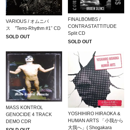
FINALBOMBS /
VARIOUS / オムニバ
CONTRASTATTITUDE
ス ”Terro-Rhythm #1" CD
Split CD
SOLD OUT
SOLD OUT
MASS KONTROL
YOSHIHIRO HIRAOKA &
GENOCIDE 4 TRACK
HUMAN ARTS 「小我から
DEMO CDR
大我へ」( Shogakara
SOLD OUT