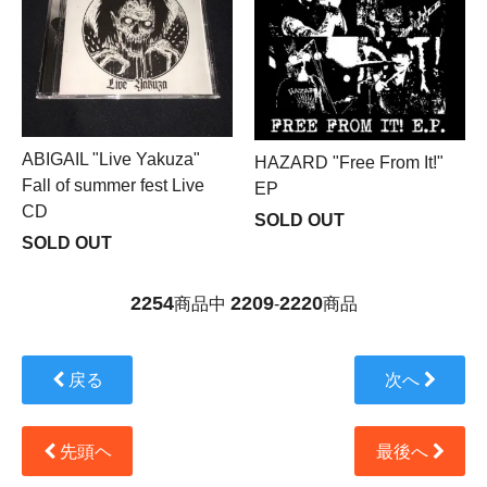
ABIGAIL "Live Yakuza"
HAZARD "Free From It!"
Fall of summer fest Live
EP
CD
SOLD OUT
SOLD OUT
2254
2209
2220
商品中
-
商品
戻る
次へ
先頭ヘ
最後へ