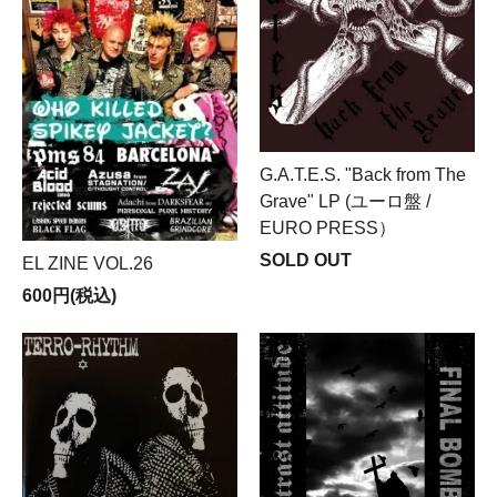
G.A.T.E.S. "Back from The
Grave" LP (ユーロ盤 /
EURO PRESS）
SOLD OUT
EL ZINE VOL.26
600円(税込)